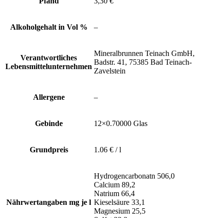
Pfand
3,30 €
Alkoholgehalt in Vol %
–
Mineralbrunnen Teinach GmbH,
Verantwortliches
Badstr. 41, 75385 Bad Teinach-
Lebensmittelunternehmen
Zavelstein
Allergene
–
Gebinde
12×0.70000 Glas
Grundpreis
1.06 € / l
Hydrogencarbonatn 506,0
Calcium 89,2
Natrium 66,4
Nährwertangaben mg je l
Kieselsäure 33,1
Magnesium 25,5