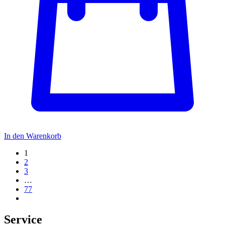
In den Warenkorb
1
2
3
…
77
Service