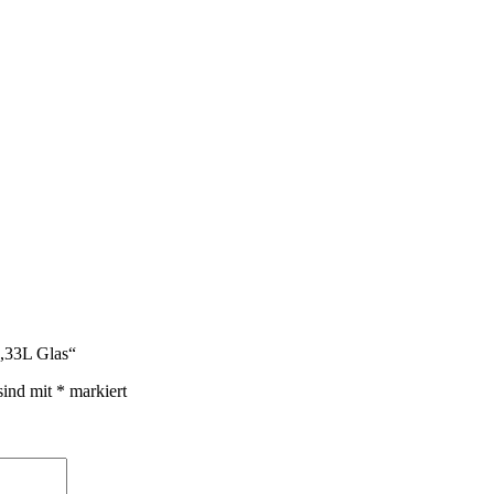
0,33L Glas“
sind mit
*
markiert