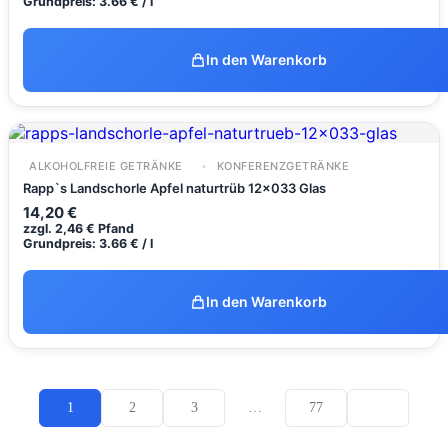
Grundpreis: 3.66 € / l
In den Warenkorb
ALKOHOLFREIE GETRÄNKE
KONFERENZGETRÄNKE
Rapp`s Landschorle Apfel naturtrüb 12x033 Glas
14,20
€
zzgl.
2,46
€
Pfand
Grundpreis: 3.66 € / l
In den Warenkorb
1
2
3
…
77