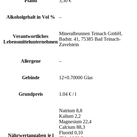
Pfand
3,30 €
Alkoholgehalt in Vol %
–
Mineralbrunnen Teinach GmbH,
Verantwortliches
Badstr. 41, 75385 Bad Teinach-
Lebensmittelunternehmen
Zavelstein
Allergene
–
Gebinde
12×0.70000 Glas
Grundpreis
1.04 € / l
Natrium 8,8
Kalium 2,2
Magnesium 22,4
Calcium 88,3
Fluorid 0,10
Nährwertangaben je l