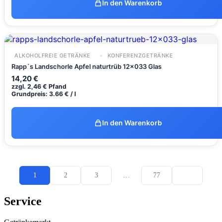
In den Warenkorb
ALKOHOLFREIE GETRÄNKE
KONFERENZGETRÄNKE
Rapp`s Landschorle Apfel naturtrüb 12x033 Glas
14,20
€
zzgl.
2,46
€
Pfand
Grundpreis: 3.66 € / l
In den Warenkorb
1
2
3
…
77
Service