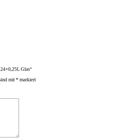
 24×0,25L Glas“
sind mit
*
markiert