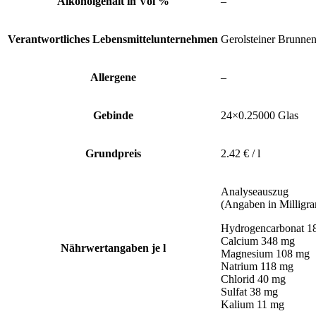
Alkoholgehalt in Vol %
–
Verantwortliches Lebensmittelunternehmen
Gerolsteiner Brunne
Allergene
–
Gebinde
24×0.25000 Glas
Grundpreis
2.42 € / l
Analyseauszug
(Angaben in Milligra
Hydrogencarbonat 1
Calcium 348 mg
Nährwertangaben je l
Magnesium 108 mg
Natrium 118 mg
Chlorid 40 mg
Sulfat 38 mg
Kalium 11 mg