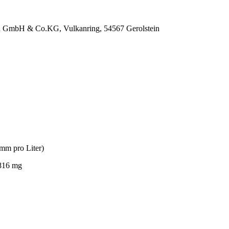
n GmbH & Co.KG, Vulkanring, 54567 Gerolstein
mm pro Liter)
816 mg