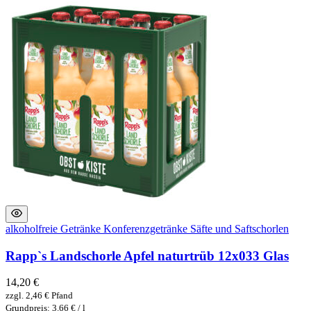
alkoholfreie Getränke
Konferenzgetränke
Säfte und Saftschorlen
Rapp`s Landschorle Apfel naturtrüb 12x033 Glas
14,20
€
zzgl.
2,46
€
Pfand
Grundpreis: 3.66 € / l