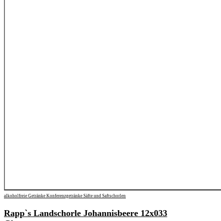
alkoholfreie Getränke
Konferenzgetränke
Säfte und Saftschorlen
Rapp`s Landschorle Johannisbeere 12x033