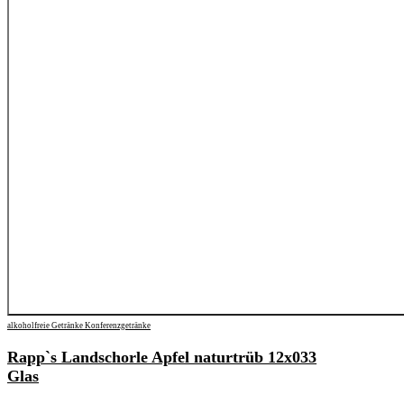
alkoholfreie Getränke
Konferenzgetränke
Rapp`s Landschorle Apfel naturtrüb 12x033
Glas