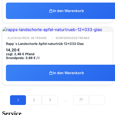
In den Warenkorb
ALKOHOLFREIE GETRÄNKE
KONFERENZGETRÄNKE
Rapp`s Landschorle Apfel naturtrüb 12x033 Glas
14,20
€
zzgl.
2,46
€
Pfand
Grundpreis: 3.66 € / l
In den Warenkorb
1
2
3
…
77
Service