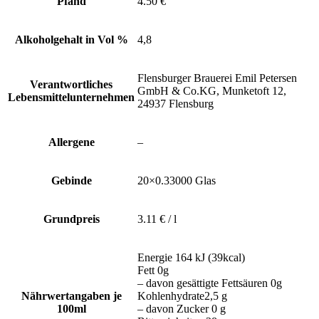
Pfand
4.50 €
Alkoholgehalt in Vol %
4,8
Flensburger Brauerei Emil Petersen
Verantwortliches
GmbH & Co.KG, Munketoft 12,
Lebensmittelunternehmen
24937 Flensburg
Allergene
–
Gebinde
20×0.33000 Glas
Grundpreis
3.11 € / l
Energie 164 kJ (39kcal)
Fett 0g
– davon gesättigte Fettsäuren 0g
Nährwertangaben je
Kohlenhydrate2,5 g
100ml
– davon Zucker 0 g