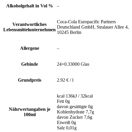
Alkoholgehalt in Vol %
–
Coca-Cola Europacific Partners
Verantwortliches
Deutschland GmbH, Stralauer Allee 4,
Lebensmittelunternehmen
10245 Berlin
Allergene
–
Gebinde
24×0.33000 Glas
Grundpreis
2.92 € / l
kcal 136kJ / 32kcal
Fett 0g
davon gesättigte 0g
Nährwertangaben je
Kohlenhydrate 7,7g
100ml
davon Zucker 7,6g
Eiweiß 0g
Salz 0,01g