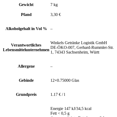
Gewicht
7 kg
Pfand
3,30 €
Alkoholgehalt in Vol %
–
Winkels Getränke Logistik GmbH
Verantwortliches
DE-ÖKO-007, Gerhard-Rummler-Str.
Lebensmittelunternehmen
1, 74343 Sachsenheim, Württ
Allergene
–
Gebinde
12×0.75000 Glas
Grundpreis
1.17 € / l
Energie 147 kJ/34,5 kcal
Fett < 0,5 g