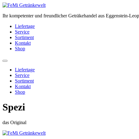
Zum
Inhalt
Ihr kompetenter und freundlicher Geträkehandel aus Eggenstein-Leo
springen
Liefertage
Service
Sortiment
Kontakt
Shop
Liefertage
Service
Sortiment
Kontakt
Shop
Spezi
das Original